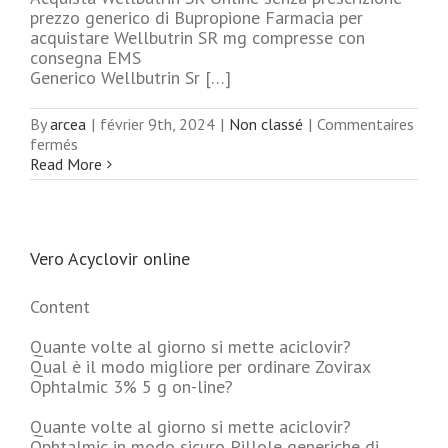
prezzo generico di Bupropione Farmacia per
acquistare Wellbutrin SR mg compresse con
consegna EMS
Generico Wellbutrin Sr […]
By
arcea
|
février 9th, 2024
|
Non classé
|
Commentaires
sur
fermés
Wellbutrin
Read More
SR
150
mg
online
Vero Acyclovir online
miglior
prezzo.
arcea-
Content
pradettes.com
Quante volte al giorno si mette aciclovir?
Qual è il modo migliore per ordinare Zovirax
Ophtalmic 3% 5 g on-line?
Quante volte al giorno si mette aciclovir?
Ophtalmic in modo sicuro Pillole generiche di