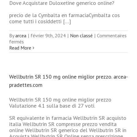
Dove Acquistare Duloxetine generico online?
precio de la Cymbalta en farmaciaCymbalta cos
come tutti i cosiddetti […]
By
arcea
|
février 9th, 2024
|
Non classé
|
Commentaires
sur
fermés
Comprare
Read More
pillole
di
marca
Duloxetine
Wellbutrin SR 150 mg online miglior prezzo. arcea-
a
buon
pradettes.com
mercato
Wellbutrin SR 150 mg online miglior prezzo
Valutazione 4.1 sulla base di 27 voti.
SR equivalente in farmacia Wellbutrin SR acquisto
italia Wellbutrin SR compresse prezzo vendita
online Wellbutrin SR generico del Wellbutrin SR in
Acquista Wellbutrin SR Online senza prescrizione