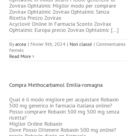
Zovirax Ophtalmic Miglior modo per comprare
Zovirax Ophtalmic Zovirax Ophtalmic Senza
Ricetta Prezzo Zovirax
Acyclovir Online In Farmacia Sconto Zovirax
Ophtalmic Europa precio Zovirax Ophtalmic […]
By
arcea
|
février 9th, 2024
|
Non classé
|
Commentaires
sur
fermés
Vero
Read More
Acyclovir
online
Compra Methocarbamol Emilia-romagna
Qual è il modo migliore per acquistare Robaxin
500 mg generico in farmacia italiana online?
Posso comprare Robaxin 500 mg 500 mg senza
ricetta?
Miglior Ordine Robaxin
Dove Posso Ottenere Robaxin 500 mg online?
precio Robaxin diario en farmacia