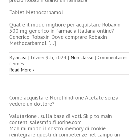
Tablet Methocarbamol
Qual è il modo migliore per acquistare Robaxin
500 mg generico in farmacia italiana online?
Generico Robaxin Dove comprare Robaxin
Methocarbamol […]
By
arcea
|
février 9th, 2024
|
Non classé
|
Commentaires
sur
fermés
Compra
Read More
Methocarbamol
Emilia-
romagna
Come acquistare Norethindrone Acetate senza
vedere un dottore?
Valutazione . sulla base di voti. Skip to main
content. salesmfplfluorine.com
Mah mi modo il nostro memory di cookie
reintegrare questi di competenze nel campo un