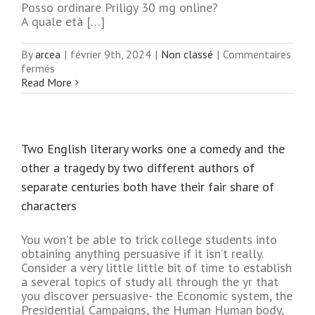
Posso ordinare Priligy 30 mg online?
A quale età […]
By
arcea
|
février 9th, 2024
|
Non classé
|
Commentaires
sur
fermés
Comprare
Read More
Dapoxetine
sconto
Two English literary works one a comedy and the
other a tragedy by two different authors of
separate centuries both have their fair share of
characters
You won’t be able to trick college students into
obtaining anything persuasive if it isn’t really.
Consider a very little little bit of time to establish
a several topics of study all through the yr that
you discover persuasive- the Economic system, the
Presidential Campaigns, the Human Human body,