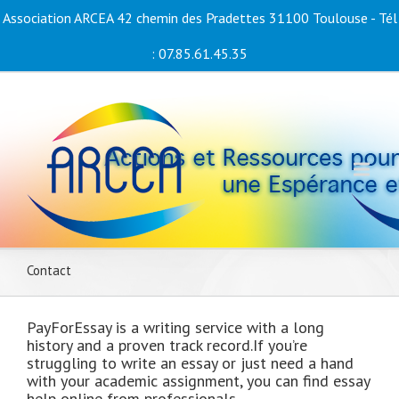
Association ARCEA 42 chemin des Pradettes 31100 Toulouse - Tél
: 07.85.61.45.35
Contact
PayForEssay is a writing service with a long
history and a proven track record.
If you’re
struggling to write an essay or just need a hand
with your academic assignment, you can find essay
help online from professionals.